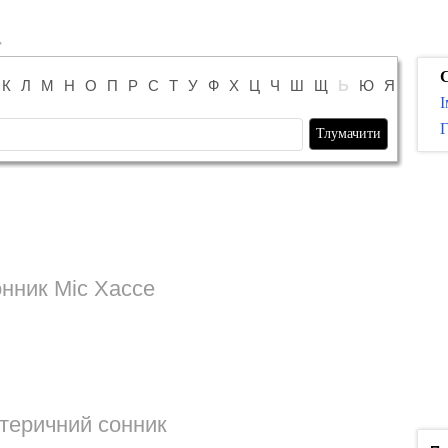
К
Л
М
Н
О
П
Р
С
Т
У
Ф
Х
Ц
Ч
Ш
Щ
Ь
Ю
Я
І
Г
нник Міс Хассе
теричний сонник