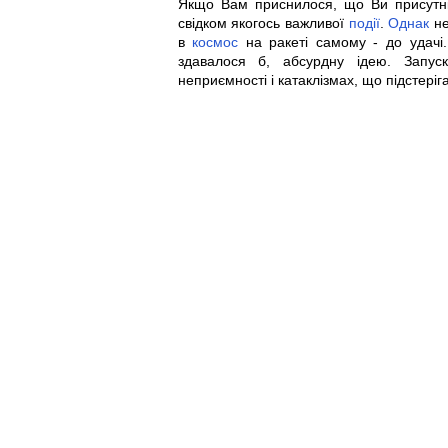
Якщо Вам приснилося, що Ви присутн
свідком якогось важливої
події
.
Однак
не
в
космос
на ракеті самому - до удачі.
здавалося б, абсурдну ідею. Запус
неприємності і катаклізмах, що підстері