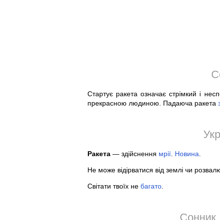
С
Стартує ракета означає стрімкий і нес
прекрасною людиною. Падаюча ракета
Укр
Ракета
— здійснення
мрії
.
Новина
.
Не може відірватися від землі чи розвал
Світати твоїх не
багато
.
Сонник 