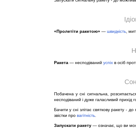
Запускати сигнальну ракету - до можлив
Іді
«Пролетіти ракетою»
—
швидкість
, мит
Н
Ракета
— несподіваний
успіх
в осіб прот
Сон
Побачена у сні сигнальна, розсипаєтьс
несподіваний і дуже галасливий прихід г
Бачити у сні злітає святкову ракету - до
звістки про
вагітність
.
Запускати ракету
— означає, що ви мож