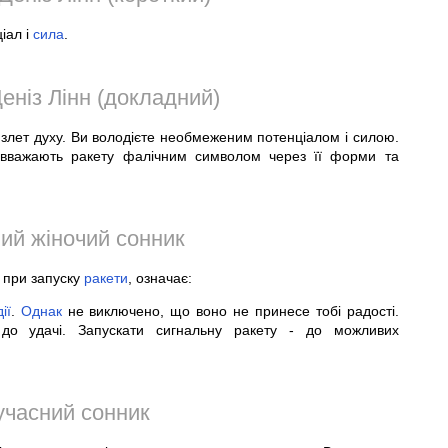
іал і
сила
.
еніз Лінн (докладний)
лет духу. Ви володієте необмеженим потенціалом і силою.
) вважають ракету фалічним символом через її форми та
ий жіночий сонник
і при запуску
ракети
, означає:
ії
.
Однак
не виключено, що воно не принесе тобі радості.
о удачі. Запускати сигнальну ракету - до можливих
учасний сонник