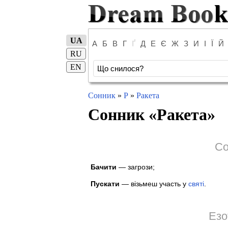
UA
А
Б
В
Г
Ґ
Д
Е
Є
Ж
З
И
І
Ї
Й
RU
EN
Сонник
»
Р
»
Ракета
Сонник «
Ракета
»
Со
Бачити
— загрози;
Пускати
— візьмеш участь у
святі
.
Езо