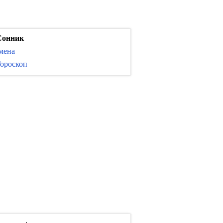
Сонник
мена
ороскоп