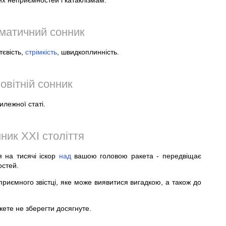
их неприємностей і катаклізмам.
оматичний сонник
тєвість,
стрімкість
, швидкоплинність.
овітній сонник
илежної статі.
ник XXI століття
я на тисячі іскор
над
вашою головою ракета - передвіщає
остей.
 приємного звістці, яке може виявитися вигадкою, а також до
ете не зберегти досягнуте.