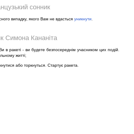
нцузький сонник
сного випадку, якого Вам не вдасться
уникнути
.
к Симона Кананіта
 Ви в ракеті - ви будете безпосереднім учасником цих подій.
льному житті;
кнутися або торкнуться. Стартує ракета.