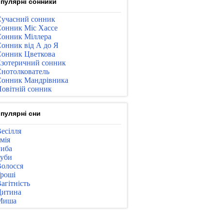
пулярні сонники
учасний сонник
онник Міс Хассе
онник Міллера
онник від А до Я
онник Цветкова
зотеричний сонник
нотолкователь
онник Мандрівника
овітній сонник
пулярні сни
есілля
мія
иба
уби
олосся
роші
агітність
Дитина
Миша