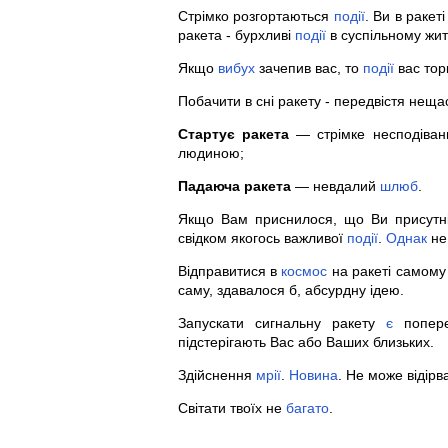
Стрімко розгортаються
події
. Ви в ракет
ракета - бурхливі
події
в суспільному житт
Якщо
вибух
зачепив вас, то
події
вас торк
Побачити в сні ракету - передвістя неща
Стартує ракета
— стрімке несподіва
людиною;
Падаюча ракета
— невдалий
шлюб
.
Якщо Вам приснилося, що Ви присутн
свідком якогось важливої
події
.
Однак
не 
Відправитися в
космос
на ракеті самому -
саму, здавалося б, абсурдну ідею.
Запускати сигнальну ракету
є
попере
підстерігають Вас або Ваших близьких.
Здійснення
мрії
.
Новина
. Не може відірв
Світати твоїх не
багато
.