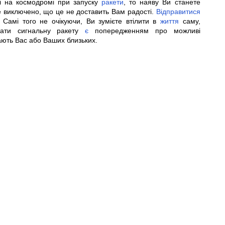
і на космодромі при запуску
ракети
, то наяву Ви станете
 виключено, що це не доставить Вам радості.
Відправитися
 Самі того не очікуючи, Ви зумієте втілити в
життя
саму,
кати сигнальну ракету
є
попередженням про можливі
гають Вас або Ваших близьких.