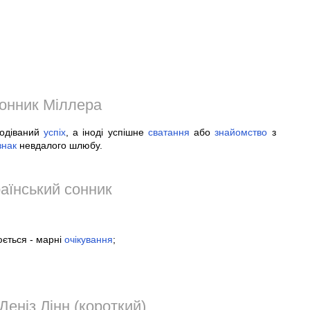
онник Міллера
подіваний
успіх
, а іноді успішне
сватання
або
знайомство
з
знак
невдалого шлюбу.
аїнський сонник
юється - марні
очікування
;
Деніз Лінн (короткий)