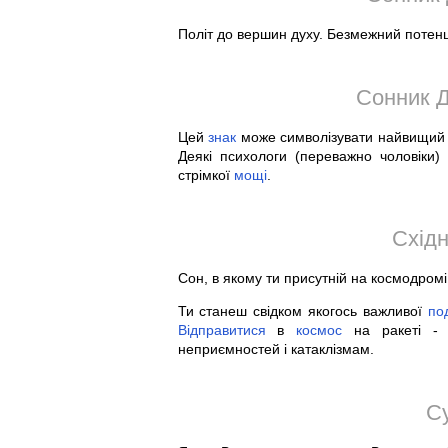
Політ до вершин духу. Безмежний потенц
Сонник Д
Цей
знак
може символізувати найвищий з
Деякі психологи (переважно чоловіки
стрімкої
мощі
.
Східн
Сон, в якому ти присутній на космодром
Ти станеш свідком якогось важливої
под
Відправитися
в
космос
на ракеті - д
неприємностей і катаклізмам.
С