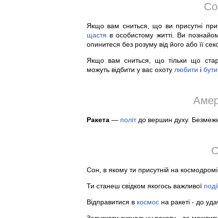
Со
Якщо вам сниться, що ви присутні пр
щастя
в особистому житті. Ви познайом
опинитеся без розуму від його або її сек
Якщо вам сниться, що тільки що старт
можуть відбити у вас охоту
любити
і
бути
Амер
Ракета
—
політ
до вершин духу. Безмежн
С
Сон, в якому ти присутній на космодром
Ти станеш свідком якогось важливої
поді
Відправитися в
космос
на ракеті - до удач