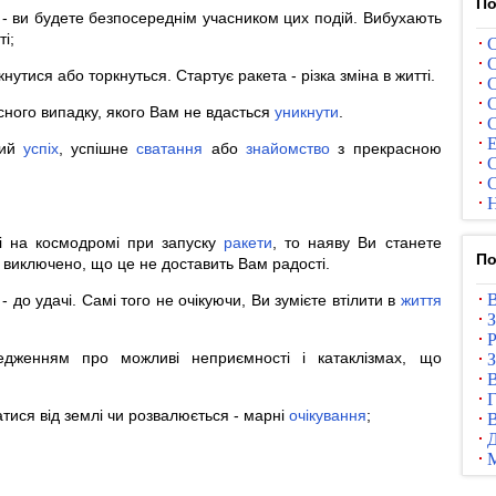
По
і - ви будете безпосереднім учасником цих подій. Вибухають
і;
С
С
нутися або торкнуться. Стартує ракета - різка зміна в житті.
С
С
сного випадку, якого Вам не вдасться
уникнути
.
С
Е
ний
успіх
, успішне
сватання
або
знайомство
з прекрасною
С
С
Н
і на космодромі при запуску
ракети
, то наяву Ви станете
По
виключено, що це не доставить Вам радості.
В
 до удачі. Самі того не очікуючи, Ви зумієте втілити в
життя
З
Р
дженням про можливі неприємності і катаклізмах, що
З
В
Г
атися від землі чи розвалюється - марні
очікування
;
В