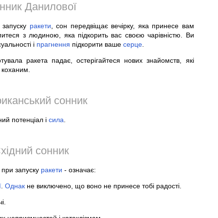
нник Данилової
и запуску
ракети
, сон передвіщає вечірку, яка принесе вам
итеся з людиною, яка підкорить вас своєю чарівністю. Ви
суальності і
прагнення
підкорити ваше
серце
.
увала ракета падає, остерігайтеся нових знайомств, які
коханим.
иканський сонник
ий потенціал і
сила
.
хідний сонник
і при запуску
ракети
- означає:
ї
.
Однак
не виключено, що воно не принесе тобі радості.
і.