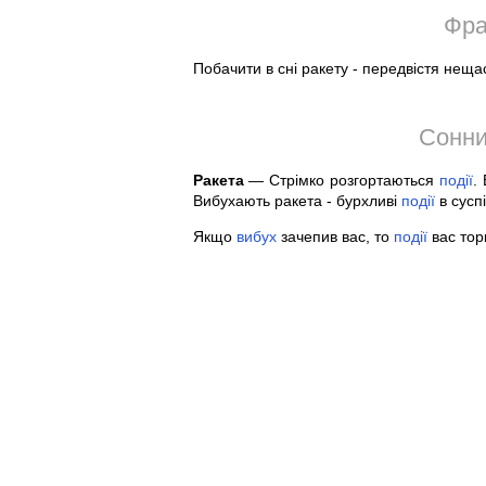
Фра
Побачити в сні ракету - передвістя неща
Сонни
Ракета
— Стрімко розгортаються
події
.
Вибухають ракета - бурхливі
події
в суспі
Якщо
вибух
зачепив вас, то
події
вас тор