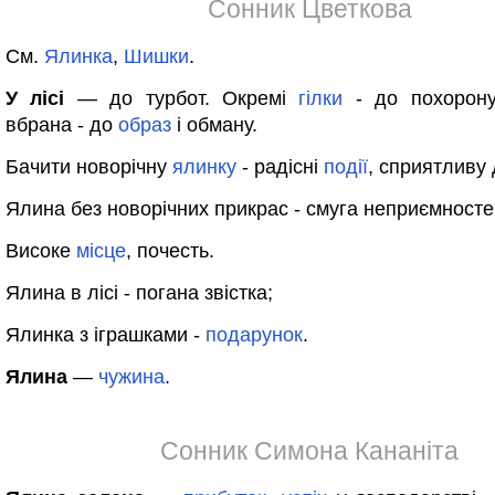
Сонник Цветкова
См.
Ялинка
,
Шишки
.
У лісі
— до турбот. Окремі
гілки
- до похорону.
вбрана - до
образ
і обману.
Бачити новорічну
ялинку
- радісні
події
, сприятливу
Ялина без новорічних прикрас - смуга неприємносте
Високе
місце
, почесть.
Ялина в лісі - погана звістка;
Ялинка з іграшками -
подарунок
.
Ялина
—
чужина
.
Сонник Симона Кананіта