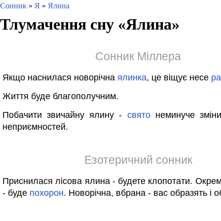
Сонник
»
Я
»
Ялина
Тлумачення сну «
Ялина
»
Сонник Міллера
Якщо наснилася новорічна
ялинка
, це віщує несе
ра
Життя буде благополучним.
Побачити звичайну ялину -
свято
неминуче зміни
неприємностей.
Езотеричний сонник
Приснилася лісова ялина - будете клопотати. Окре
- буде
похорон
. Новорічна, вбрана - вас образять і о