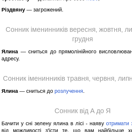
Різдвяну
— загрожений.
Сонник іменинників вересня, жовтня, л
грудня
Ялина
— сниться до прямолінійного висловлюва
адресу.
Сонник іменинників травня, червня, лип
Ялина
— сниться до
розлучення
.
Сонник від А до Я
Бачити у сні зелену ялина в лісі - наяву
отримати
від можливості з'їсти те, що вам найбільше хо