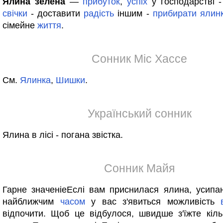
Ялина зелена
—
прибуток
,
успіх
у господарстві 
свічки
- доставити
радість
іншим -
прибирати
ялин
сімейне
життя
.
Сонник Міс Хассе
См.
Ялинка
,
Шишки
.
Український сонник
Ялина в лісі - погана звістка.
Сонник Майя
Гарне значеніеЕслі вам приснилася ялина, усипан
найближчим
часом
у вас з'явиться можливість
відпочити. Щоб це відбулося, швидше з'їжте кіл