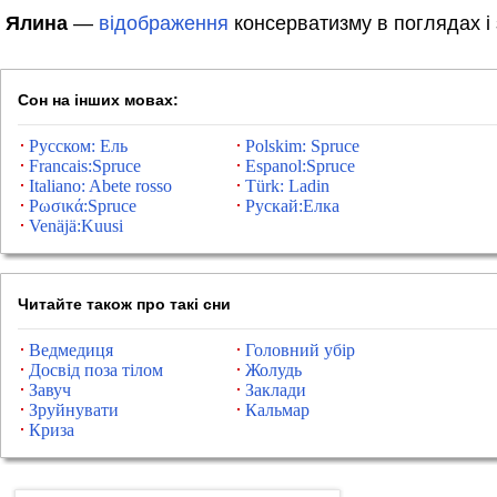
Ялина
—
відображення
консерватизму в поглядах і 
Сон на інших мовах:
Русском: Ель
Polskim: Spruce
Francais:Spruce
Espanol:Spruce
Italiano: Abete rosso
Türk: Ladin
Ρωσικά:Spruce
Рускай:Елка
Venäjä:Kuusi
Читайте також про такі сни
Ведмедиця
Головний убір
Досвід поза тілом
Жолудь
Завуч
Заклади
Зруйнувати
Кальмар
Криза