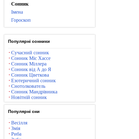
Сонник
Імена
Гороскоп
Популярні сонники
Сучасний сонник
Сонник Міс Хассе
Сонник Міллера
Сонник від А до Я
Сонник Цветкова
Езотеричний сонник
Снотолкователь
Сонник Мандрівника
Новітній сонник
Популярні сни
Весілля
Змія
Риба