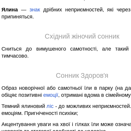
Ялина
—
знак
дрібних неприємностей, які чере
припиняться.
Східний жіночий сонник
Сниться до вимушеного самотності, але такий
тимчасово.
Сонник Здоров'я
Образ новорічної або самотньої їли в парку (на да
обіцяє позитивні
емоції
, отримані вдома в сімейному 
Темний ялиновий
ліс
- до можливих неприємностей
емоціям. Пригніченості психіки;
Акцентування уваги на хвої і гілках їли може означ