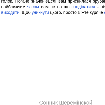
голок. Погане значеніеЕслі вам приснилася зруба
найближчим
часом
вам не на що
сподіватися
- ні
виходити
. Щоб
уникнути
цього, просто з'їжте куряче
Сонник Шеремінской