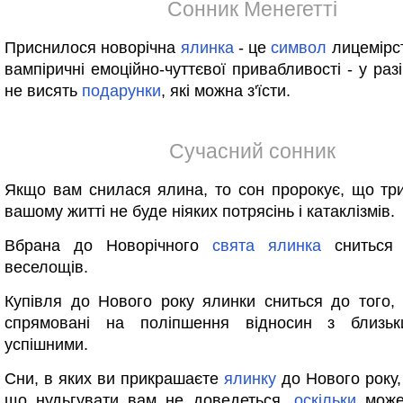
Сонник Менегетті
Приснилося новорічна
ялинка
- це
символ
лицемірст
вампіричні емоційно-чуттєвої привабливості - у раз
не висять
подарунки
, які можна з'їсти.
Сучасний сонник
Якщо вам снилася ялина, то сон пророкує, що т
вашому житті не буде ніяких потрясінь і катаклізмів.
Вбрана до Новорічного
свята
ялинка
сниться 
веселощів.
Купівля до Нового року ялинки сниться до того, 
спрямовані на поліпшення відносин з близьк
успішними.
Сни, в яких ви прикрашаєте
ялинку
до Нового року,
що нудьгувати вам не доведеться,
оскільки
мож