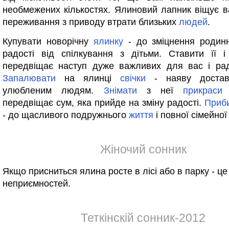
необмежених кількостях. Ялиновий лапник віщує в
переживання з приводу втрати близьких
людей
.
Купувати новорічну
ялинку
- до зміцнення родин
радості від спілкування з дітьми. Ставити її 
передвіщає наступ дуже важливих для вас і рад
Запалювати
на ялинці
свічки
- наяву доста
улюбленим людям.
Знімати
з неї
прикраси
передвіщає сум, яка прийде на зміну радості.
Приб
- до щасливого подружнього
життя
і повної сімейної 
Жіночий сонник
Якщо присниться ялина росте в лісі або в парку - ц
неприємностей.
Теткінскій сонник-2012