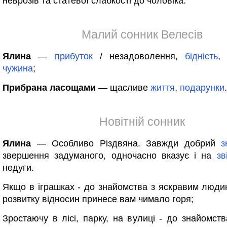
неврозів та статевої слабкості до чоловіка.
Малий сонник Велесів
Ялина
—
прибуток
/ незадоволення,
бідність
, 
чужина
;
Прибрана ласощами
— щасливе
життя
,
подарунки
.
Новітній сонник
Ялина
— Особливо Різдвяна. Завжди добрий
з
звершення задуманого, одночасно вказує і на
зв
недуги.
Якщо в іграшках - до знайомства з яскравим люди
розвитку відносин принесе вам чимало горя;
Зростаючу в лісі, парку, на вулиці - до знайомств