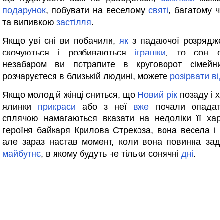
подарунок
, побувати на веселому
святі
, багатому 
та випивкою
застілля
.
Якщо уві сні ви побачили,
як
з падаючої розрядж
скочуються і розбиваються
іграшки
, то сон о
незабаром ви потрапите в круговорот сімейн
розчаруєтеся в близькій людині, можете
розірвати
в
Якщо молодій жінці сниться, що
Новий
рік
позаду і х
ялинки
прикраси
або з неї
вже
почали опад
сплячою намагаються вказати на недоліки її ха
героїня байкаря Крилова Стрекоза, вона весела і 
але зараз настав момент, коли вона повинна за
майбутнє
, в якому будуть не тільки сонячні
дні
.