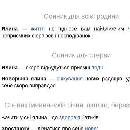
Сонник для всієї родини
Ялина
—
життя
не піднесе вам найближчим
неприємних сюрпізов і несподіванок.
Сонник для стерви
Ялина
— скоро відбудуться приємні
події
.
Новорічна ялина
—
очікування
нових радощів, у
себе скоро виправдає.
Сонник іменинників січня, лютого, березн
Бачити у сні ялина - до
здоров'я
батьків.
Зростаючу
— дізнатися про себе
нове
;