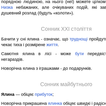
порядною людиною, на нього (неї) можете цілком
Низка
небажаних, але очікуваних подій, які за
душевний розлад (будуть «колоти»).
Сонник XXI століття
Бачити у сні ялина - означає, що
труднощі
пройдуть
чекає тиха і розмірене
життя
.
Самотня ялина в лісі - може
бути
передвіс
негараздів.
Новорічна ялина з іграшками - до подарунків.
Сонник майбутнього
Ялина
— обіцяє
прибуток
;
Новорічна прикрашена
ялинка
обіцяє швидкі і радіс