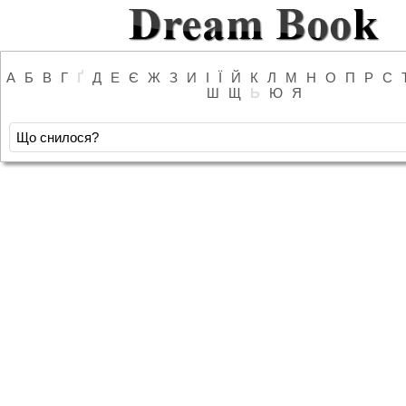
А
Б
В
Г
Ґ
Д
Е
Є
Ж
З
И
І
Ї
Й
К
Л
М
Н
О
П
Р
С
Ш
Щ
Ь
Ю
Я