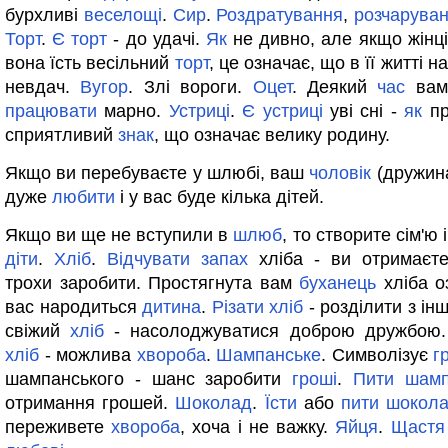
бурхливі
веселощі
.
Сир
.
Роздратування
,
розчарува
Торт
.
Є
торт
- до удачі.
Як
не дивно, але якщо жінці
вона їсть весільний
торт
, це означає, що в її житті н
невдач.
Вугор
. Злі вороги.
Оцет
. Деякий
час
вам
працювати
марно.
Устриці
.
Є
устриці
уві сні -
як
пр
сприятливий
знак
, що означає велику родину.
Якщо ви перебуваєте у шлюбі, ваш
чоловік
(дружина
дуже
любити
і у вас буде кілька дітей.
Якщо ви ще не вступили в
шлюб
, то створите сім'ю 
діти
.
Хліб
.
Відчувати
запах
хліба - ви отримаєте
трохи заробити. Простягнута вам
буханець
хліба о
вас народиться
дитина
.
Різати
хліб
- розділити з і
свіжий
хліб
- насолоджуватися доброю дружбою
хліб
- можлива
хвороба
.
Шампанське
. Символізує
г
шампанського - шанс заробити
гроші
.
Пити
шамп
отримання грошей.
Шоколад
.
Їсти
або
пити
шокол
переживете
хвороба
, хоча і не важку.
Яйця
.
Щастя