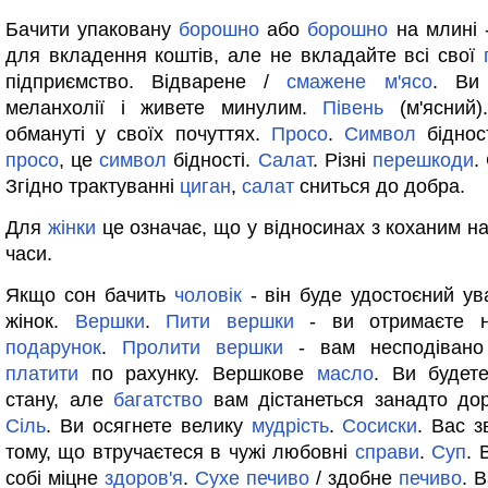
Бачити упаковану
борошно
або
борошно
на млині 
для вкладення коштів, але не вкладайте всі свої
підприємство. Відварене /
смажене
м'ясо
. Ви
меланхолії і живете минулим.
Півень
(м'ясний)
обмануті у своїх почуттях.
Просо
.
Символ
біднос
просо
, це
символ
бідності.
Салат
. Різні
перешкоди
.
Згідно трактуванні
циган
,
салат
сниться до добра.
Для
жінки
це означає, що у відносинах з коханим на
часи.
Якщо сон бачить
чоловік
- він буде удостоєний ув
жінок.
Вершки
.
Пити
вершки
- ви отримаєте н
подарунок
.
Пролити
вершки
- вам несподівано
платити
по рахунку. Вершкове
масло
. Ви будет
стану, але
багатство
вам дістанеться занадто до
Сіль
. Ви осягнете велику
мудрість
.
Сосиски
. Вас з
тому, що втручаєтеся в чужі любовні
справи
.
Суп
. 
собі міцне
здоров'я
.
Сухе
печиво
/ здобне
печиво
. 