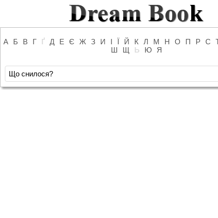
А
Б
В
Г
Ґ
Д
Е
Є
Ж
З
И
І
Ї
Й
К
Л
М
Н
О
П
Р
С
Ш
Щ
Ь
Ю
Я