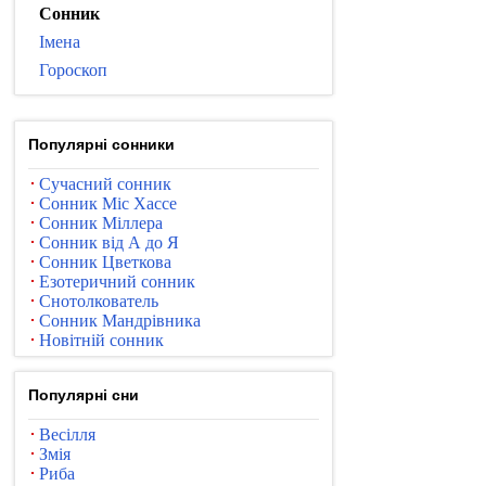
Сонник
Імена
Гороскоп
Популярні сонники
Сучасний сонник
Сонник Міс Хассе
Сонник Міллера
Сонник від А до Я
Сонник Цветкова
Езотеричний сонник
Снотолкователь
Сонник Мандрівника
Новітній сонник
Популярні сни
Весілля
Змія
Риба