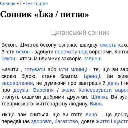
Сонник
»
Ї
»
Їжа / питво
Сонник «
Їжа / питво
»
Циганський сонник
Бекон. Шматок бекону означає швидку
смерть
кох
З'їсти
бекон
- здобути
перемогу
над
ворогами. Копти
бекон
- хтось із близьких захворіє.
Млинці
.
Бачити ,
готувати
або
їсти
млинці
- те, що ви за
своєю бідою, стане благом.
Бренді
. Ви жив
задоволення
, не думаючи про завтрашній
день
і н
про
друзів
.
Варення
/
желе
.
Консервувати
варе
стануть вашими добрими друзями.
Шинка
. Ви зус
товариського, життєрадісну людину.
Вино
.
Якщо вам сниться, що ви п'єте
вино
, - це добр
передвіщає
здоров'я
,
багатство
, довге
життя
і
щаст