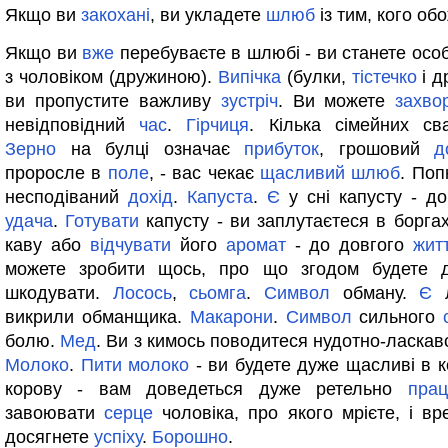
Якщо ви
закохані
, ви укладете
шлюб
із тим, кого об
Якщо ви
вже
перебуваєте в шлюбі - ви станете особ
з чоловіком (дружиною).
Випічка
(булки,
тістечко
і д
ви пропустите важливу
зустріч
. Ви можете
захвор
невідповідний
час
.
Гірчиця
. Кілька сімейних с
Зерно
на булці означає
прибуток
, грошовий
д
проросле в
поле
, - вас чекає
щасливий
шлюб
. Поп
несподіваний
дохід
.
Капуста
.
Є
у сні капусту - д
удача
.
Готувати
капусту - ви заплутаєтеся в борга
каву або
відчувати
його
аромат
- до довгого
жит
можете зробити щось, про що згодом будете 
шкодувати.
Лосось
,
сьомга
.
Символ
обману.
Є
л
викрили обманщика.
Макарони
.
Символ
сильного
болю.
Мед
. Ви з кимось поводитеся нудотно-ласкаво
Молоко
.
Пити
молоко
- ви будете дуже щасливі в к
корову - вам доведеться дуже ретельно
пра
завоювати
серце
чоловіка, про якого мрієте, і вр
досягнете
успіху
.
Борошно
.