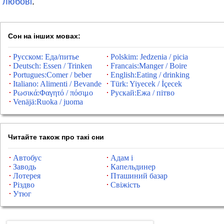
любові
.
Сон на інших мовах:
Русском: Еда/питье
Polskim: Jedzenia / picia
Deutsch: Essen / Trinken
Francais:Manger / Boire
Portugues:Comer / beber
English:Eating / drinking
Italiano: Alimenti / Bevande
Türk: Yiyecek / İçecek
Ρωσικά:Φαγητό / πόσιμο
Рускай:Ежа / пітво
Venäjä:Ruoka / juoma
Читайте також про такі сни
Автобус
Адам і
Заводь
Капельдинер
Лотерея
Пташиний базар
Різдво
Свіжість
Утюг