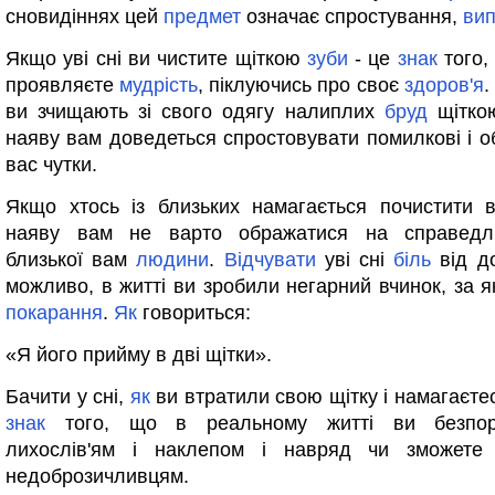
сновидіннях цей
предмет
означає спростування,
ви
Якщо уві сні ви чистите щіткою
зуби
- це
знак
того,
проявляєте
мудрість
, піклуючись про своє
здоров'я
.
ви зчищають зі свого одягу налиплих
бруд
щіткою
наяву вам доведеться спростовувати помилкові і о
вас чутки.
Якщо хтось із близьких намагається почистити
наяву вам не варто ображатися на справедл
близької вам
людини
.
Відчувати
уві сні
біль
від до
можливо, в житті ви зробили негарний вчинок, за я
покарання
.
Як
говориться:
«Я його прийму в дві щітки».
Бачити у сні,
як
ви втратили свою щітку і намагаєтес
знак
того, що в реальному житті ви безпор
лихослів'ям і наклепом і навряд чи зможет
недоброзичливцям.