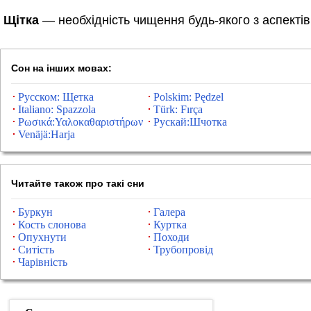
Щітка
— необхідність чищення будь-якого з аспекті
Сон на інших мовах:
Русском: Щетка
Polskim: Pędzel
Italiano: Spazzola
Türk: Fırça
Ρωσικά:Υαλοκαθαριστήρων
Рускай:Шчотка
Venäjä:Harja
Читайте також про такі сни
Буркун
Галера
Кость слонова
Куртка
Опухнути
Походи
Ситість
Трубопровід
Чарівність