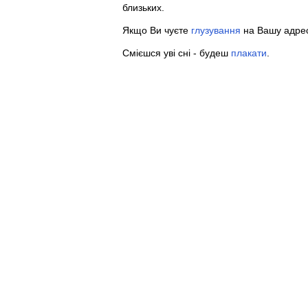
близьких.
Якщо Ви чуєте
глузування
на Вашу адресу
Смієшся уві сні - будеш
плакати
.