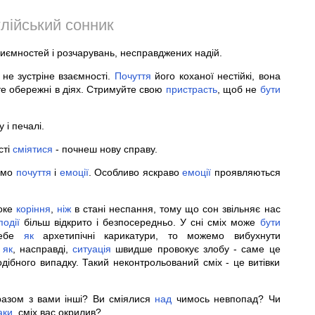
лійський сонник
приємностей і розчарувань, несправджених надій.
не зустріне взаємності.
Почуття
його коханої нестійкі, вона
те обережні в діях. Стримуйте свою
пристрасть
, щоб не
бути
і печалі.
сті
сміятися
- почнеш нову справу.
аємо
почуття
і
емоції
. Особливо яскраво
емоції
проявляються
оке
коріння
,
ніж
в стані неспання, тому що сон звільняє нас
події
більш відкрито і безпосередньо. У сні сміх може
бути
себе
як
архетипічні карикатури, то можемо вибухнути
як
, насправді,
ситуація
швидше провокує злобу - саме це
ібного випадку. Такий неконтрольований сміх - це витівки
 разом з вами інші? Ви сміялися
над
чимось невпопад? Чи
аки
, сміх вас окрилив?