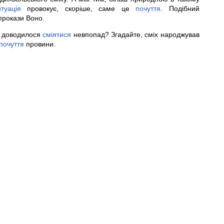
итуація
провокує, скоріше, саме це
почуття
. Подібний
рокази Воно.
и доводилося
сміятися
невпопад? Згадайте, сміх народжував
почуття
провини.