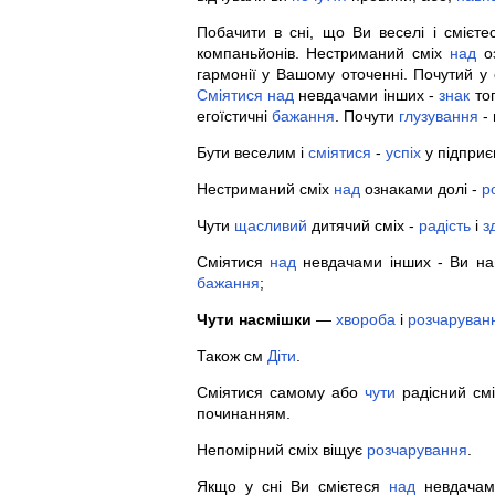
Побачити в сні, що Ви веселі і смієт
компаньйонів. Нестриманий сміх
над
оз
гармонії у Вашому оточенні. Почутий у
Сміятися
над
невдачами інших -
знак
тог
егоїстичні
бажання
. Почути
глузування
- 
Бути веселим і
сміятися
-
успіх
у підприє
Нестриманий сміх
над
ознаками долі -
р
Чути
щасливий
дитячий сміх -
радість
і
з
Сміятися
над
невдачами інших - Ви нав
бажання
;
Чути насмішки
—
хвороба
і
розчаруван
Також см
Діти
.
Сміятися самому або
чути
радісний см
починанням.
Непомірний сміх віщує
розчарування
.
Якщо у сні Ви смієтеся
над
невдачами