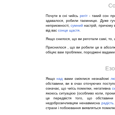
Со
Почути в сні чийсь
регіт
- такий сон пр
здавалося, робили таємницю. Дуже гу
неприємності,
сумний
настрій, причому 
від вас
сонце
щастя
.
Якщо снилося, що ви реготали самі, то,
Приснилося , що ви робили це в абсол
обіцяє вам проблеми, породжені вадами 
Езо
Якщо
над
вами сміялися незнайомі
л
обставини, ви в очах оточуючих посту
означає, що чиїсь помилки, негативна
с
якоюсь ситуацією (особливо коли, прокин
це передвістя того, що обставини
недоброзичливцям ненавмисна
радість
страхи і побоювання виявляться помилк