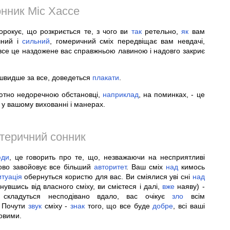
нник Міс Хассе
орокує, що розкриється те, з чого ви
так
ретельно,
як
вам
чний і
сильний
, гомеричний сміх передвіщає вам невдачі,
все це наздожене вас справжньою лавиною і надовго закриє
 швидше за все, доведеться
плакати
.
ютно недоречною обстановці,
наприклад
, на поминках, - це
у вашому вихованні і манерах.
теричний сонник
юди
, це говорить про те, що, незважаючи на несприятливі
пово завойовує все більший
авторитет
. Ваш сміх
над
кимось
итуація
обернуться користю для вас. Ви сміялися уві сні
над
увшись від власного сміху, ви смієтеся і далі,
вже
наяву) -
 складуться несподівано вдало, вас очікує
зло
всім
. Почути
звук
сміху -
знак
того, що все буде
добре
, всі ваші
овими.