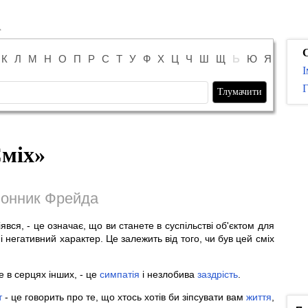
К
Л
М
Н
О
П
Р
С
Т
У
Ф
Х
Ц
Ч
Ш
Щ
Ь
Ю
Я
І
Г
міх
»
онник Фрейда
явся, - це означає, що ви станете в суспільстві об'єктом для
і негативний характер. Це залежить від того, чи був цей сміх
те в серцях інших, - це
симпатія
і незлобива
заздрість
.
т
- це говорить про те, що хтось хотів би зіпсувати вам
життя
,