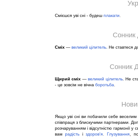
Укр
Смієшся уві сні - будеш
плакати
.
Сонник 
Сміх
—
великий
цілитель
. Не ставтеся 
Сонник Д
Щирий сміх
—
великий
цілитель
. Не с
- це зовсім не вічна
боротьба
.
Нови
Якщо уві сні ви побачили себе веселим 
співпраця з блискучими партнерами. Доп
розчаруванням і відсутністю гармонії у 
вам
радість
і
здоров'я
.
Глузування
, п