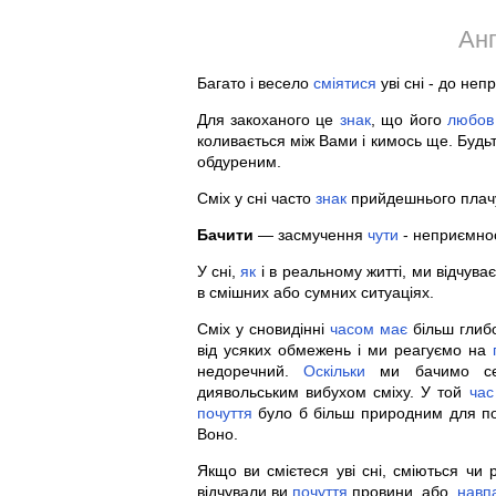
Анг
Багато і весело
сміятися
уві сні - до не
Для закоханого це
знак
, що його
любов
коливається між Вами і кимось ще. Будь
обдуреним.
Сміх у сні часто
знак
прийдешнього плачу 
Бачити
— засмучення
чути
- неприємно
У сні,
як
і в реальному житті, ми відчув
в смішних або сумних ситуаціях.
Сміх у сновидінні
часом
має
більш глиб
від усяких обмежень і ми реагуємо на
недоречний.
Оскільки
ми бачимо 
диявольським вибухом сміху. У той
час
почуття
було б більш природним для под
Воно.
Якщо ви смієтеся уві сні, сміються чи
відчували ви
почуття
провини, або,
навп