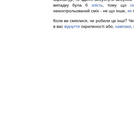
випадку була б
злість
, тому що
с
неконтрольований сміх - не що інше,
як
п
Коли ви сміялися, чи робили це інші? Ч
в вас
відчуття
окриленості або,
навпаки
,