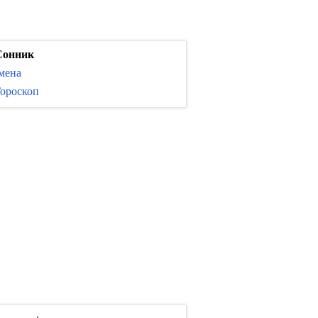
Сонник
мена
ороскоп