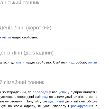
аїнський сонник
Деніз Лінн (короткий)
до
життя
надто серйозно.
еніз Лінн (докладний)
тавтеся до
життя
надто серйозно. Смійтеся
над
собою,
життя
й сімейний сонник
і життєрадісним, то
попереду
у вас
успіх
у підприємництві і
устивши в сновидінні сміх
над
ознаками долі, ви зіткнетеся з
своєму оточенні. Почутий у сні
щасливий
дитячий сміх обіцяє
очуті на свою адресу, віщують хворобу і
розчарування
в