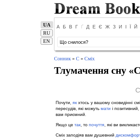
UA
А
Б
В
Г
Ґ
Д
Е
Є
Ж
З
И
І
Ї
Й
RU
EN
Сонник
»
С
»
Сміх
Тлумачення сну «
С
С
Почути,
як
хтось у вашому сновидінні смі
пересудів, які можуть
мати
і позитивний, 
вам приємний.
Якщо це
так
, то
почуття
, які ви викликає
Сміх заподіяв вам душевний
дискомфор