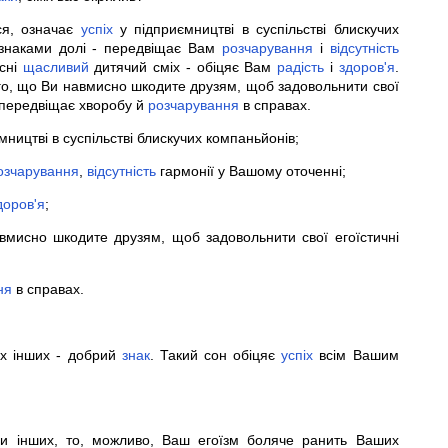
еся, означає
успіх
у підприємництві в суспільстві блискучих
наками долі - передвіщає Вам
розчарування
і
відсутність
 сні
щасливий
дитячий сміх - обіцяє Вам
радість
і
здоров'я
.
о, що Ви навмисно шкодите друзям, щоб задовольнити свої
передвіщає хворобу й
розчарування
в справах.
мництві в суспільстві блискучих компаньйонів;
озчарування
,
відсутність
гармонії у Вашому оточенні;
доров'я
;
мисно шкодите друзям, щоб задовольнити свої егоїстичні
ня
в справах.
іх інших - добрий
знак
. Такий сон обіцяє
успіх
всім Вашим
 інших, то, можливо, Ваш егоїзм боляче ранить Ваших