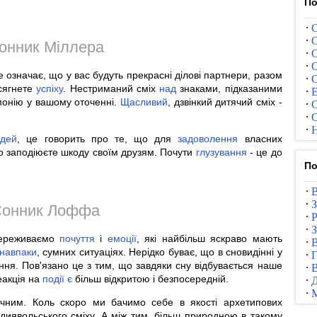
По
С
С
онник Міллера
С
С
е означає, що у вас будуть прекрасні ділові партнери, разом
С
осягнете
успіху
. Нестриманий сміх
над
знаками, підказаними
Е
монію у вашому оточенні.
Щасливий
, дзвінкий дитячий сміх -
С
С
Н
дей
, це говорить про те, що для
задоволення
власних
о заподіюєте шкоду своїм друзям. Почути
глузування
- це до
По
В
З
онник Лоффа
Р
З
 переживаємо
почуття
і
емоції
, які найбільш яскраво мають
В
навпаки
, сумних ситуаціях. Нерідко буває, що в сновидінні у
Г
ння. Пов'язано це з тим, що завдяки сну відбувається наше
В
еакція на
події
є
більш відкритою і безпосередній.
ним. Коль скоро ми бачимо себе в якості архетипових
 диявольського сміху. А між тим, більш природною в такому