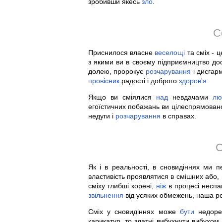
зробивши якесь
зло
.
С
Приснилося власне
веселощі
та сміх - ц
з якими ви в своєму підприємництво д
долею, пророкує
розчарування
і дисгар
провісник
радості і доброго
здоров'я
.
Якщо ви сміялися
над
невдачами
лю
егоїстичних побажань ви цілеспрямован
недуги і
розчарування
в справах.
С
Як і в реальності, в сновидіннях ми
властивість проявлятися в смішних або,
сміху глибші корені,
ніж
в процесі неспа
звільнення
від усяких обмежень, наша р
Сміх у сновидіннях може
бути
недореч
карикатур, то здатні вибухнути вибухом