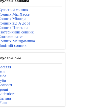
пулярні сонники
учасний сонник
онник Міс Хассе
онник Міллера
онник від А до Я
онник Цветкова
зотеричний сонник
нотолкователь
онник Мандрівника
овітній сонник
пулярні сни
есілля
мія
иба
уби
олосся
роші
агітність
Дитина
Миша