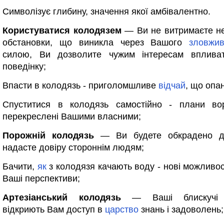
Символізує глибину, значення якої амбівалентно.
Користуватися колодязем
— Ви не витримаєте не
обстановки, що виникла через Вашого
зловжи
силою, Ви дозволите чужим інтересам вплив
поведінку;
Впасти в колодязь - приголомшливе
відчай
, що опа
Спуститися в колодязь самостійно - плани вор
перекреслені Вашими власними;
Порожній колодязь
— Ви будете обкрадено д
надасте довіру стороннім людям;
Бачити,
як
з колодязя качають воду - нові можливос
Ваші перспективи;
Артезіанський колодязь
— Ваші блискучі м
відкриють Вам доступ в
царство
знань і задоволень;