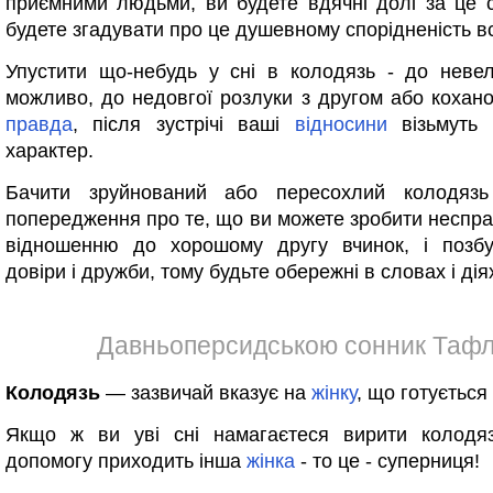
приємними людьми, ви будете вдячні долі за це с
будете згадувати про це душевному спорідненість 
Упустити що-небудь у сні в колодязь - до невел
можливо, до недовгої розлуки з другом або коха
правда
, після зустрічі ваші
відносини
візьмуть
характер.
Бачити зруйнований або пересохлий колодяз
попередження про те, що ви можете зробити неспр
відношенню до хорошому другу вчинок, і позбу
довіри і дружби, тому будьте обережні в словах і дія
Давньоперсидською сонник Тафлі
Колодязь
— зазвичай вказує на
жінку
, що готується
Якщо ж ви уві сні намагаєтеся вирити колодя
допомогу приходить інша
жінка
- то це - суперниця!