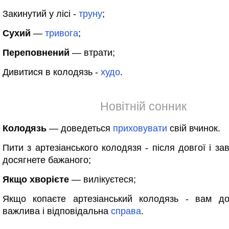
Закинутий у лісі -
труну
;
Сухий
—
тривога
;
Переповнений
— втрати;
Дивитися в колодязь -
худо
.
Новітній сонник
Колодязь
— доведеться
приховувати
свій вчинок.
Пити з артезіанського колодязя - після довгої і за
досягнете бажаного;
Якщо хворієте
— вилікуєтеся;
Якщо копаєте артезіанський колодязь - вам до
важлива і відповідальна
справа
.