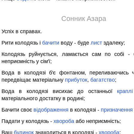
Сонник Азара
Успіх в справах.
Рити колодязь і
бачити
воду - буде
лист
здалеку;
Колодязь руйнується, ламається сам по собі - 
неприємність у сім'ї;
Вода в колодязі б'є фонтаном, переливаючись
передвіщає матеріальну
прибуток
,
багатство
;
Вода в колодязі висихає до останньої
краплі
матеріального достатку в родині;
Бачити своє
відображення
в колодязі -
призначення
Падати у колодязь -
хвороба
або неприємність;
Ваш
будинок
знаходиться в колодязі -
хвороба
;