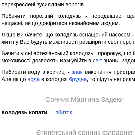
перекреслені зусиллями ворогів.
Побачити порожній колодязь - передвіщає, щ
нещасні, якщо довіритеся незнайомим людям.
Якщо Ви бачите, що колодязь оснащений насосом -
житті у Вас будуть можливості розширити свої персп
Бачити у сні артезіанський колодязь - пророкує, що 
можливості дозволять Вам увійти в
світ
знань і задо
Набирати воду з криниці -
знак
виконання пристра
Але якщо
вода
в колодязі
брудна
, то підуть неприєм
Сонник Мартина Задеки
Колодязь копати
—
збиток
.
Єгипетський сонник фараонів