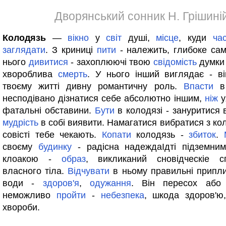
Дворянський сонник Н. Грішині
Колодязь
—
вікно
у
світ
душі,
місце
, куди
ча
заглядати
. З криниці
пити
- належить, глибоке сам
нього
дивитися
- захоплюючі твою
свідомість
думки
хвороблива
смерть
. У нього інший виглядає - в
твоєму житті дивну романтичну роль.
Впасти
в 
несподівано дізнатися себе абсолютно іншим,
ніж
у
фатальні обставини.
Бути
в колодязі - зануритися 
мудрість
в собі виявити. Намагатися вибратися з ко
совісті тебе чекають.
Копати
колодязь -
збиток
.
своєму
будинку
- радісна надеждаІдті підземним
клоакою -
образ
, викликаний сновідческіе с
власного тіла.
Відчувати
в ньому правильні припли
води -
здоров'я
,
одужання
. Він пересох або 
неможливо
пройти
-
небезпека
, шкода здоров'ю
хвороби.