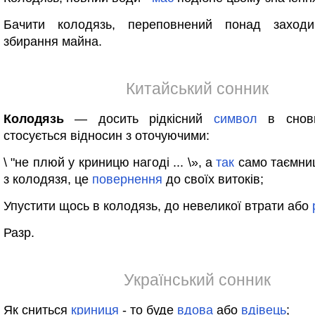
Бачити колодязь, переповнений понад заход
збирання майна.
Китайський сонник
Колодязь
— досить рідкісний
символ
в снови
стосується відносин з оточуючими:
\ "не плюй у криницю нагоді ... \», а
так
само таємни
з колодязя, це
повернення
до своїх витоків;
Упустити щось в колодязь, до невеликої втрати або
Разр.
Український сонник
Як сниться
криниця
- то буде
вдова
або
вдівець
;