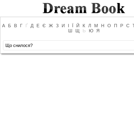
А
Б
В
Г
Ґ
Д
Е
Є
Ж
З
И
І
Ї
Й
К
Л
М
Н
О
П
Р
С
Ш
Щ
Ь
Ю
Я