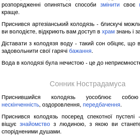
розпорядженні опиняться способи
змінити
своє
краще.
Приснився артезіанський колодязь - блискучі можли
ви володієте, відкриють вам доступ в
храм
знань і з
Діставати з колодязя воду - такий сон обіцяє, що 
задовольнити свої гарячі
бажання
.
Вода в колодязі була нечистою - це до неприємност
Сонник Нострадамуса
Приснившийся колодязь уособлює собою 
нескінченність
, оздоровлення,
передбачення
.
Приснився колодязь посеред спекотної пустелі
віщує
знайомство
з людиною, з якою ви станете
спорідненими душами.