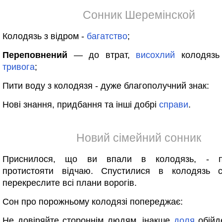
Сонник Шеремінской
Колодязь з відром -
багатство
;
Переповнений
— до втрат,
висохлий
колодязь
тривога
;
Пити воду з колодязя - дуже благополучний знак:
Нові знання, придбання та інші добрі
справи
.
Новий сімейний сонник
Приснилося, що ви впали в колодязь, - по
протистояти відчаю. Спустилися в колодязь с
перекреслите всі плани ворогів.
Сон про порожньому колодязі попереджає:
Не довіряйте стороннім людям, інакше
доля
обійд