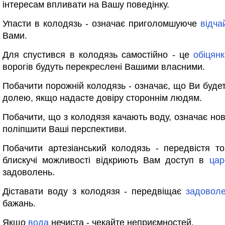
інтересам впливати на Вашу поведінку.
Упасти в колодязь - означає приголомшуюче
відча
Вами.
Для спустився в колодязь самостійно - це
обіцян
ворогів будуть перекреслені Вашими власними.
Побачити порожній колодязь - означає, що Ви буде
долею, якщо надасте довіру стороннім людям.
Побачити, що з колодязя качають воду, означає нов
поліпшити Ваші перспективи.
Побачити артезіанський колодязь - передвістя т
блискучі можливості відкриють Вам доступ в
цар
задоволень.
Діставати воду з колодязя - передвіщає
задовол
бажань.
Якщо
вода
нечиста - чекайте неприємностей.