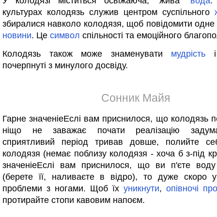
У колодязі міститься освіжаюча, "жива"
вода
.
культурах колодязь служив центром суспільного
збиралися навколо колодязя, щоб повідомити одне 
новини
. Це
символ
спільності та емоційного благопо
Колодязь також може знаменувати
мудрість
почерпнуті з минулого досвіду.
Сонник Майя
Гарне значеніеЕслі вам приснилося, що колодязь п
ніщо не заважає почати реалізацію задум
сприятливий період тривав довше, полийте с
колодязя (немає поблизу колодязя - хоча б з-під к
значеніеЕслі вам приснилося, що ви п'єте воду
(берете її, наливаєте в відро), то дуже скоро 
проблеми з ногами. Щоб їх
уникнути
,
опівночі
про
протирайте стопи кавовим напоєм.