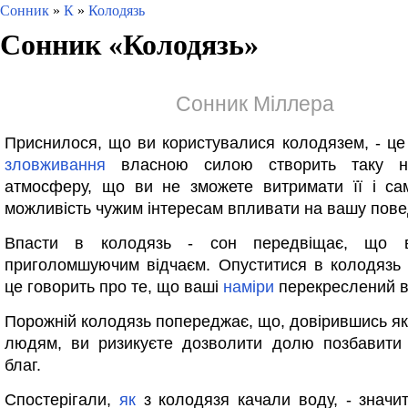
Сонник
»
К
»
Колодязь
Сонник «
Колодязь
»
Сонник Міллера
Приснилося, що ви користувалися колодязем, - це
зловживання
власною силою створить таку не
атмосферу, що ви не зможете витримати її і са
можливість чужим інтересам впливати на вашу повед
Впасти в колодязь - сон передвіщає, що в
приголомшуючим відчаєм. Опуститися в колодязь 
це говорить про те, що ваші
наміри
перекреслений в
Порожній колодязь попереджає, що, довірившись я
людям, ви ризикуєте дозволити долю позбавити 
благ.
Спостерігали,
як
з колодязя качали воду, - значи