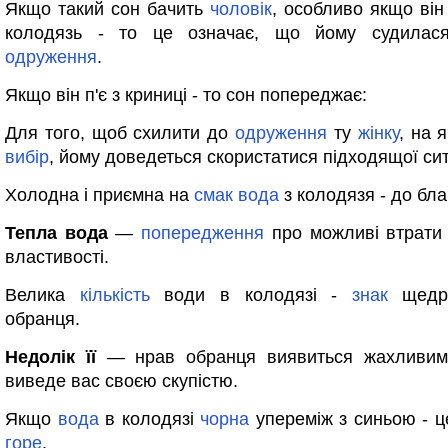
Якщо такий сон бачить
чоловік
, особливо якщо він
колодязь - то це означає, що йому судилас
одруження
.
Якщо він п'є з криниці - то сон попереджає:
Для того, щоб схилити до
одруження
ту
жінку
, на 
вибір
, йому доведеться скористатися підходящої си
Холодна і приємна на
смак
вода
з колодязя - до бла
Тепла вода
—
попередження
про можливі втрати
властивості.
Велика
кількість
води в колодязі -
знак
щедро
обранця.
Недолік її
— нрав обранця виявиться жахливим,
виведе вас своєю скупістю.
Якщо
вода
в колодязі
чорна
упереміж з синьою - це
горе
.