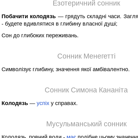
Езотеричний сонник
Побачити колодязь
— грядуть складні часи. Загля
- будете вдивлятися в глибину власної душі;
Сон до глибоких переживань.
Сонник Менегетті
Символізує глибину, значення якої амбівалентно.
Сонник Симона Кананіта
Колодязь
—
успіх
у справах.
Мусульманський сонник
Колодязь, повний води -
має
подібне цьому значенн