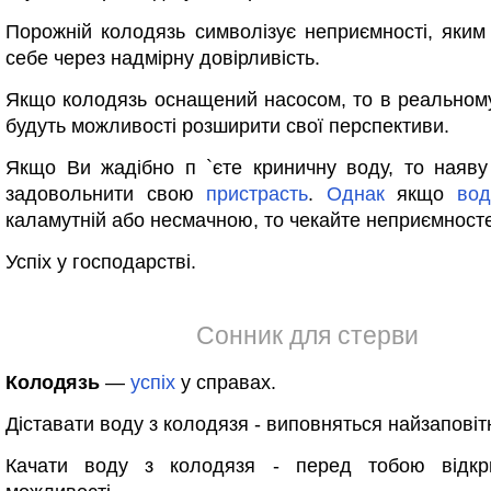
Порожній колодязь символізує неприємності, яким
себе через надмірну довірливість.
Якщо колодязь оснащений насосом, то в реальному
будуть можливості розширити свої перспективи.
Якщо Ви жадібно п `єте криничну воду, то наяв
задовольнити свою
пристрасть
.
Однак
якщо
вод
каламутній або несмачною, то чекайте неприємност
Успіх у господарстві.
Сонник для стерви
Колодязь
—
успіх
у справах.
Діставати воду з колодязя - виповняться найзаповіт
Качати воду з колодязя - перед тобою відкр