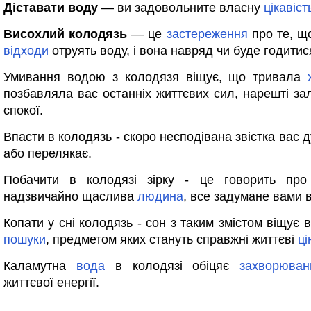
Діставати воду
— ви задовольните власну
цікавіст
Висохлий колодязь
— це
застереження
про те, щ
відходи
отруять воду, і вона навряд чи буде годити
Умивання водою з колодязя віщує, що тривала
позбавляла вас останніх життєвих сил, нарешті за
спокої.
Впасти в колодязь - скоро несподівана звістка вас
або перелякає.
Побачити в колодязі зірку - це говорить пр
надзвичайно щаслива
людина
, все задумане вами 
Копати у сні колодязь - сон з таким змістом віщує 
пошуки
, предметом яких стануть справжні життєві
ці
Каламутна
вода
в колодязі обіцяє
захворюван
життєвої енергії.