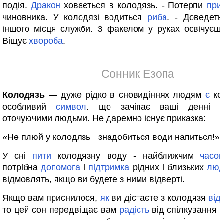
подія.
Дракон
ховається в колодязь. - Потерпи
пр
чиновника. У колодязі водиться
риба
. - Доведе
іншого місця служби. З факелом у руках освічуєш
Віщує
хвороба
.
Сонник Езопа
Колодязь
— дуже рідко в сновидіннях людям
є
ко
особливий
символ
, що зачіпає ваші денні 
оточуючими людьми. Не даремно існує приказка:
«Не плюй у колодязь - знадобиться води напиться!»
У сні
пити
колодязну воду - найближчим
часо
потрібна
допомога
і
підтримка
рідних і близьких
лю
відмовлять, якщо ви будете з ними відверті.
Якщо вам приснилося,
як
ви дістаєте з колодязя
ві
то цей сон передвіщає вам
радість
від спілкування 