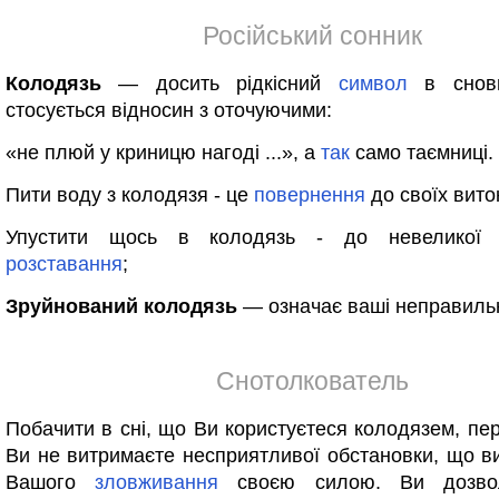
Російський сонник
Колодязь
— досить рідкісний
символ
в снови
стосується відносин з оточуючими:
«не плюй у криницю нагоді ...», а
так
само таємниці.
Пити воду з колодязя - це
повернення
до своїх виток
Упустити щось в колодязь - до невеликої 
розставання
;
Зруйнований колодязь
— означає ваші неправильні
Снотолкователь
Побачити в сні, що Ви користуєтеся колодязем, пе
Ви не витримаєте несприятливої обстановки, що в
Вашого
зловживання
своєю силою. Ви дозво