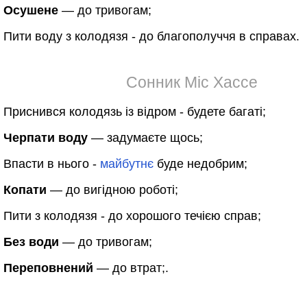
Осушене
— до тривогам;
Пити воду з колодязя - до благополуччя в справах.
Сонник Міс Хассе
Приснився колодязь із відром - будете багаті;
Черпати воду
— задумаєте щось;
Впасти в нього -
майбутнє
буде недобрим;
Копати
— до вигідною роботі;
Пити з колодязя - до хорошого течією справ;
Без води
— до тривогам;
Переповнений
— до втрат;.