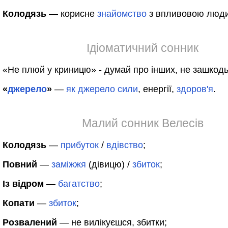
Колодязь
— корисне
знайомство
з впливовою люд
Ідіоматичний сонник
«Не плюй у криницю» - думай про інших, не зашкодь
«
джерело
»
—
як
джерело
сили
, енергії,
здоров'я
.
Малий сонник Велесів
Колодязь
—
прибуток
/
вдівство
;
Повний
—
заміжжя
(дівицю) /
збиток
;
Із відром
—
багатство
;
Копати
—
збиток
;
Розвалений
— не вилікуєшся, збитки;