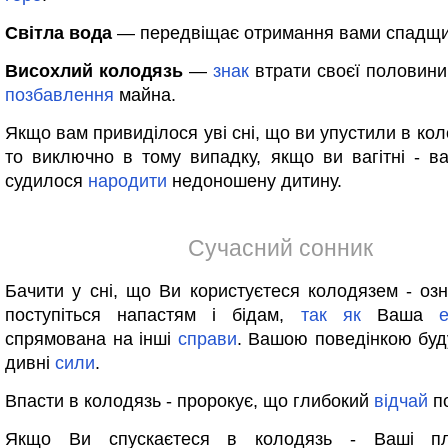
Світла вода
— передвіщає отримання вами спадщи
Висохлий колодязь
—
знак
втрати своєї половини
позбавлення
майна.
Якщо вам привиділося уві сні, що ви упустили в ко
то виключно в тому випадку, якщо ви вагітні - в
судилося
народити
недоношену дитину.
Сучасний сонник
Бачити у сні, що Ви користуєтеся колодязем - оз
поступіться напастям і бідам,
так
як
Ваша
е
спрямована на інші
справи
. Вашою поведінкою бу
дивні
сили
.
Впасти в колодязь - пророкує, що глибокий
відчай
по
Якщо Ви спускаєтеся в колодязь - Ваші пл