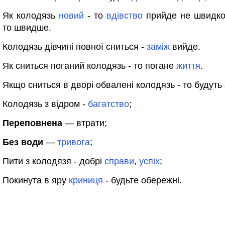
Як колодязь
новий
- то
вдівство
прийде не швидко
то швидше.
Колодязь дівчині повної сниться -
заміж
вийде.
Як сниться поганий колодязь - то погане
життя
.
Якщо сниться в дворі обвалені колодязь - то будуть 
Колодязь з відром -
багатство
;
Переповнена
— втрати;
Без води
—
тривога
;
Пити з колодязя - добрі
справи
,
успіх
;
Покинута в яру
криниця
- будьте обережні.