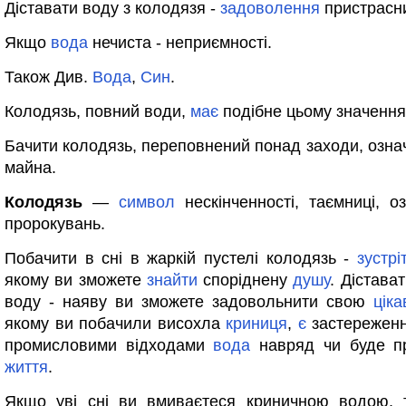
Діставати воду з колодязя -
задоволення
пристрасн
Якщо
вода
нечиста - неприємності.
Також Див.
Вода
,
Син
.
Колодязь, повний води,
має
подібне цьому значення
Бачити колодязь, переповнений понад заходи, озна
майна.
Колодязь
—
символ
нескінченності, таємниці, о
пророкувань.
Побачити в сні в жаркій пустелі колодязь -
зустрі
якому ви зможете
знайти
споріднену
душу
. Дістава
воду - наяву ви зможете задовольнити свою
ціка
якому ви побачили висохла
криниця
,
є
застереженн
промисловими відходами
вода
навряд чи буде п
життя
.
Якщо уві сні ви вмиваєтеся криничною водою, 