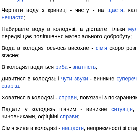
Черпати воду з криниці - чисту - на
щастя
, ка
нещастя
;
Набираєте воду в колодязі, а дістаєте тільки
му
передвіщає поліпшення матеріального добробуту;
Вода в колодязі ось-ось висохне -
сім'я
скоро розп
згасне;
В колодязі водиться
риба
-
знатність
;
Дивитися в колодязь і
чути
звуки
- виникне
супереч
сварка
;
Ховатися в колодязі -
справи
, пов'язані з покарання
Падати у колодязь п'яним - виникне
ситуація
,
чиновниками, офіційні
справи
;
Сім'я живе в колодязі -
нещастя
, неприємності зі ст