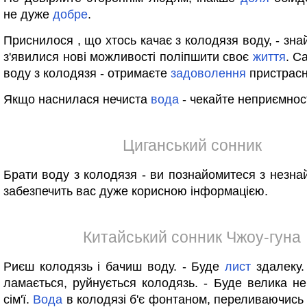
не дуже
добре
.
Приснилося , що хтось качає з колодязя воду, - зна
з'явилися нові можливості поліпшити своє
життя
. С
воду з колодязя - отримаєте
задоволення
пристрасн
Якщо наснилася нечиста
вода
- чекайте неприємнос
Циганський сонник
Брати воду з колодязя - ви познайомитеся з незн
забезпечить вас дуже корисною інформацією.
Китайський сонник Чжоу-гуна
Риєш колодязь і бачиш воду. - Буде
лист
здалеку.
ламається, руйнується колодязь. - Буде велика не
сім'ї.
Вода
в колодязі б'є фонтаном, переливаючись