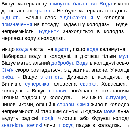
Віщує матеріальну
прибуток
,
багатство
.
Вода
в коло
до останньої
краплі
. - Не буде матеріального доста
бідність
. Бачиш своє
відображення
у колодязі.
призначення
на посаду. Падаєш у колодязь. - Буд
неприємність.
Будинок
знаходиться в колодязі. 
Черпаєш воду з колодязя.
Якщо
вода
чиста - на
щастя
, якщо
вода
каламутна 
Набираєш воду в колодязі, а дістаєш тільки
мул
Віщує матеріальний
добробут
.
Вода
в колодязі ось-о
Сім'я
скоро розпадеться, рід загине, згасне. У коло
риба
. - Віщує
знатність
. Дивишся в колодязь, 
Виникне
суперечка
, словесна
сварка
. Ховаєшся,
колодязі. - Віщує
справи
, пов'язані з покаранням
П'яним падаєш у колодязь. - Виникне
ситуація
,
чиновниками, офіційні
справи
.
Сім'я
живе в колодязі
неприємності зі старшим сином. Людська
мова
лунає
Будуть радісні
події
. Чистиш або будуєш колодя
знатність
,
великі
чини.
Посуд
падає в колодязь. - 