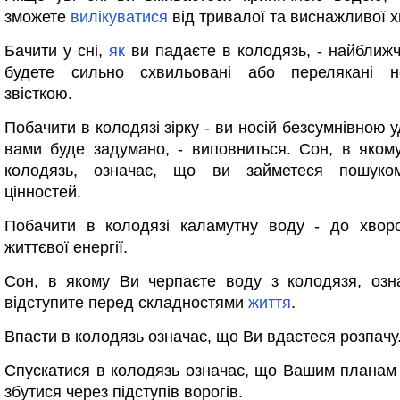
зможете
вилікуватися
від тривалої та виснажливої 
Бачити у сні,
як
ви падаєте в колодязь, - найбли
будете сильно схвильовані або перелякані н
звісткою.
Побачити в колодязі зірку - ви носій безсумнівною у
вами буде задумано, - виповниться. Сон, в яком
колодязь, означає, що ви займетеся пошуко
цінностей.
Побачити в колодязі каламутну воду - до хворо
життєвої енергії.
Сон, в якому Ви черпаєте воду з колодязя, озн
відступите перед складностями
життя
.
Впасти в колодязь означає, що Ви вдастеся розпачу
Спускатися в колодязь означає, що Вашим планам
збутися через підступів ворогів.