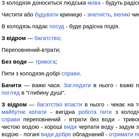
З колодязя доноситься людська
мова
- будуть радіс
Чистити або
будувати
криницю -
знатність
,
великі
чи
В колодязь падає
посуд
- буде радісна подія.
З відром
—
багатство
;
Переповнений-втрати;
Без води
—
тривога
;
Пити з колодязя-добрі
справи
.
Бачити
— важкі часи.
Заглядати
в нього - важкі 
погляд
в "глибину душі".
З відром
—
багатство
впасти
в нього - чекає на 
майбутнє
копати
- вигідна
робота
пити
з колодя
справи
переповнений - втрати без води - тривог
чистою водою - хороші
види
черпати воду - задум 
водою - погані
види
добре
обладнаний -
отримати
п